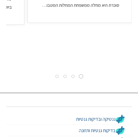
סוכרת היא מחלה ממשפחת המחלות המטבוליות שמתאפיינת ברמות גבוהות של גלוקוז בשתן ובדם. ישנן שלוש צורות מרכזיות שבהן המחלה יכולה לבוא לידי ביטוי כשהגורמים המובילים להתפרצות של כל אחת מהצורות שונים זה מזה ובהתאם לכך גם השכיחות של המחלות שונה. בנוסף לצורות המרכזיות, ישנם תת סוגים של סוכרת שנחשבים לנפוצים הרבה פחות כפי שנפרט בהמשך. […]
גנטיקה ובדיקות גנטיות
בדיקות גנטיות ותזונה