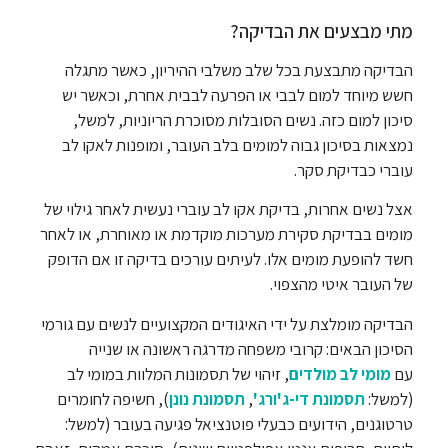
מתי מבצעים את הבדיקה?
הבדיקה מתבצעת בכל שלב משלבי ההיריון, כאשר מתגלה
חשש מיוחד למום לבבי או הפרעה לבבית אחרת, וכאשר יש
סיכון למום כזה. נשים הסובלות מסוכרת הריוניות, למשל,
נמצאות בסיכון גבוה למומים בלב העובר, ומופנות לאקו לב
עוברי כבדיקת סקר.
אצל נשים אחרות, בדיקת אקו לב עוברי נעשית לאחר גילוי של
מומים בבדיקת סקירת מערכות מוקדמת או מאוחרת, או לאחר
חשד להופעת מומים אלו. לעיתים עורכים בדיקה זו אם הדופק
של העובר איטי מהצפוי.
הבדיקה מומלצת על ידי האיגודים המקצועיים לנשים עם גורמי
הסיכון הבאים: קרובי משפחה מדרגה ראשונה או שנייה
עם
מומי לב מולדים
, זיהוי של תסמונות המלוות במומי לב
(למשל:
תסמונת די-ג'ורג'
,
תסמונת נונן
), חשיפה לחומרים
טרטוגנים, הידועים כבעלי פוטנציאל פגיעה בעובר (למשל: