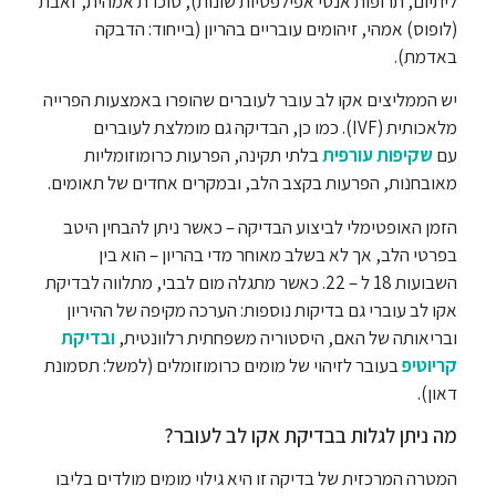
ליתיום, תרופות אנטי אפילפטיות שונות), סוכרת אמהית, זאבת
(לופוס) אמהי, זיהומים עובריים בהריון (בייחוד: הדבקה
באדמת).
יש הממליצים אקו לב עובר לעוברים שהופרו באמצעות הפרייה
מלאכותית (IVF). כמו כן, הבדיקה גם מומלצת לעוברים
עם
שקיפות עורפית
בלתי תקינה, הפרעות כרומוזומליות
מאובחנות, הפרעות בקצב הלב, ובמקרים אחדים של תאומים.
הזמן האופטימלי לביצוע הבדיקה – כאשר ניתן להבחין היטב
בפרטי הלב, אך לא בשלב מאוחר מדי בהריון – הוא בין
השבועות 18 ל – 22. כאשר מתגלה מום לבבי, מתלווה לבדיקת
אקו לב עוברי גם בדיקות נוספות: הערכה מקיפה של ההיריון
ובריאותה של האם, היסטוריה משפחתית רלוונטית,
ובדיקת
קריוטיפ
בעובר לזיהוי של מומים כרומוזומלים (למשל: תסמונת
דאון).
מה ניתן לגלות בבדיקת אקו לב לעובר?
המטרה המרכזית של בדיקה זו היא גילוי מומים מולדים בליבו