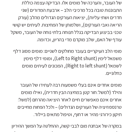
של העובר, והערכה של מומים אלו. הבדיקה עצמה כוללת
התבוננות טובה בכל מרכיבי הלב – ארבעת המדורים (שני
חדרים ושתי עליות), יציאות העורקים הגדולים מהלב (עורק
הריאה ואבי העורקים), ושלמותן של המחיצות. לעיתים יש קושי
טכני בביצוע הבדיקה בגלל תנוחה בלתי נוחה של העובר, משקל
עודף של האם, שלב מוקדם מדי בהריון, וכדומה.
מומי הלב העיקריים בעובר מחולקים לשניים: מומים מסוג דלף
משמאל לימין (Left to Right shunt), ומומי דלף מימין
לשמאל (Right to left shunt), המכונים לעיתים מומים
כחלוניים.
מומים אחדים אינם בעלי משמעות רבה לעתידו של העובר
והילד (למשל: חור קטן במחיצה הבין חדרית), ואילו מומים
אחרים אינם מאפשרים חיים לאחר היציאה מהרחם (למשל:
טרנספוזיציה של העורקים הגדולים) – ולכל הפחות מחייבים
תיקון כירורגי מהיר או דחוף, וטיפול מתאים ביילוד.
במקרה של אבחנת מום לבבי קשה, ההחלטה על המשך ההיריון