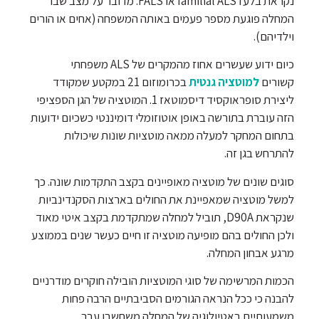
נקראת בלעז familial ALS או FALS. מדובר על מצב שבו
המחלה פוגעת מספר פעמים באותה המשפחה (אחים או הורים
וילדיהם).
כיום ידוע שעשרים אחוז מהמקרים של ALS משפחתי
קשורים
למוטציה גנטית
בכרומוזום 21 במקטע שמקודד
ליצירת סופראוקסיד דיסמוטאז 1. המוטציה של הגן הספציפי
הזה עוברת בתורשה באופן אוטוזומלי דומיננטי כשכיום ידועות
בתחום המחקר למעלה ממאה מוטציות שונות שיכולות
להתרחש בגן זה.
סוגים שונים של מוטציה מאופיינים בקצב התקדמות שונה. כך
למשל מוטציה שמאפיינת את החולים בארצות הסקנדינביות
שנקראת D90A, תוביל למחלה שמתקדמת בקצב איטי מאוד
ולכן החולים בהם מופיעה מוטציה זו חיים כעשר שנים בממוצע
מרגע אבחון המחלה.
הכמות המרשימה של סוגי המוטציות הובילה חוקרים מודרניים
להבנה כי ככל הנראה הגורמים הסביבתיים הרבה פחות
משמעותיים באטיולוגיה של המחלה משחשבו עבר.