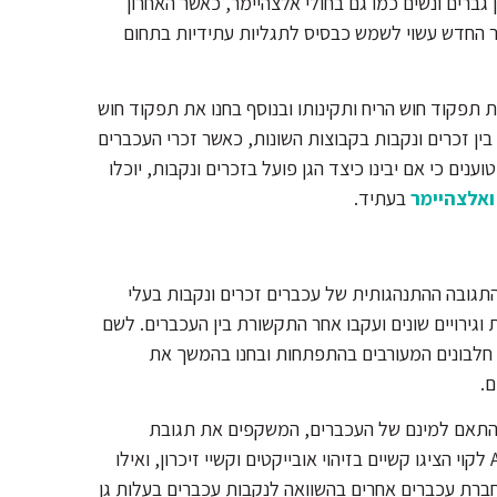
 גברים ונשים כמו גם בחולי אלצהיימר, כאשר האחרון
חקר החדש עשוי לשמש כבסיס לתגליות עתידיות בתחום
 תפקוד חוש הריח ותקינותו ובנוסף בחנו את תפקוד חוש
ין זכרים ונקבות בקבוצות השונות, כאשר זכרי העכברים
נים כי אם יבינו כיצד הגן פועל בזכרים ונקבות, יוכלו
ואלצהיימר
בעתיד.
התגובה ההתנהגותית של עכברים זכרים ונקבות בעלי
ות וגירויים שונים ועקבו אחר התקשורת בין העכברים. לשם
כך, הם הסירו עותק אחד של הגן ADNP – המסדיר מעל ל 400 חלבונים המעורבים בהתפתחות ובחנו בהמשך את
ם.
 בהתאם למינם של העכברים, המשקפים את תגובת
ההיפוקמפוס לשינוי של הADNP. עכברים ממין זכר בעלי ADNP לקוי הציגו קשיים בזיהוי אובייקטים וקשיי זיכרון, ואילו
 דווקא להסתגל לחברת עכברים אחרים בהשוואה לנקבות עכברים בעלות גן