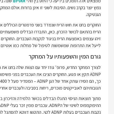
ממצאים אלה תומכים בידיעה כי היחס בין חולי
אוטיזם
שונה בין
נפוץ יוצר בקרב נשים. הסיבות לשוני זו אינן ברורות אולם המ
הגנטיקה.
החוקרים בחנו את חוש הריח שנמדד בשני פרמטרים הכוללים את
הריח בהתאם לכושר הזכרון. כאן, התבררו הבדלים משמעותיים ב
זיהו עצמים באמצעות הריח בניגוד לנקבות העכברים. החוקרים טוע
לייעל את התרופות שמשמשות לטיפול של מחלות כמו אוטיזם
גורם המין והשפעותיו על המחקר
לצורך המחקר החדש, פרופ' גוזז יחד עם הצוות שלה בחנו את 
ADNP תקין או פגוע. החוקרים הציבו את העכברים בפני משימ
תגובותיהם לאובייקטים מוכרים, ריחות בסביבה ולעכברים אחרי
מתוך תוצאות הניסוי התגלו הבדלים בכושר הלמידה והזיכרון
נקבות העכברים בעלות ADNP לקוי, התקשו