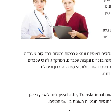
נים
מין
 בשני
ניות
ם הלוקים באוטיזם ונמצא ברמות נמוכות בבדיקות מעבדה
רים אלה מראים כי ADNP פועל באופן שונה בזכרים ונקבות עכברים. המחקר גילה כי עכברים
 שונה ואיבדו את יכולות הלמידה, הזכרון והיכולת
בתם.
ממצאי המחקר החדש של פרופ' אילנה גוסז, שפורסמו בכתב העת psychiatry Translational ניתן להסיק כי לגן