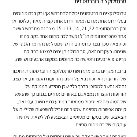
טרנסלוקציה רוברטסונית
טרנסלוקציה רוברטסונית יכולה להתרחש אך ורק בכרומוזומים
בעלי זרוע אחת ארוכה מאוד וזרוע אחת קצרה מאוד, כלומר אך
ורק בכרומוזומים 22, 21, 14, 13 ו- 15. מצב זה מתרחש כאשר
אחד מהכרומוזומים הנ"ל נקשר לכרומוזום אחר בקבוצה זו
וכתוצאה מכך נוצר כרומוזום חדש שמכיל את החומר הגנטי של
שניהם. בעקבות זאת, סך הכול ניתן יהיה למצוא בבדיקת
קריוטיפ ארבעים וחמישה כרומוזומים במקום ארבעים ושישה.
ברוב המקרים בהם מתרחשת טרנסלוקציה רוברטסונית החיבור
של הזרועות הארוכות בא על חשבון הזרועות הקצרות, אך מצב
זה לא נחשב למסוכן בדרך כלל שכן המידע הממוקם על
הזרועות הקצרות נמצא גם באזורים אחרים בגנום כך שהנשא
של המוטציה לא יסבול ממחסור במידע גנטי חשוב. עם זאת,
קיימת אפשרות מסוימת שמצב זה יוביל להשפעות שליליות על
הצאצא, שכן במקרים מסוימים הצאצא עלול לשאת שלושה
עותקים של כרומוזום מסוים.
מצב זה נוצר כאשר אדם יורש שני עותקים של כרומוזום מסוים