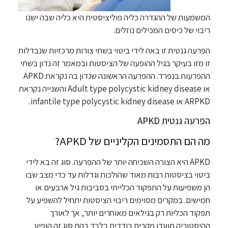
המשמעות של ההגדרה כליה פוליציסטית היא כליה שבה ישנו
ריבוי של כיסים המכילים נוזלים.
הפרעה גנטית זו באה לידי ביטוי בשתי צורות מרכזיות שנבדלות
זו מזו בעיקר בגיל ההופעה של הציסטות ובמאמר זה נדון בשתי
ההפרעות בנפרד. ההפרעה הראשונה שנדון בה נקראת APKD
או Adult type polycystic kidney disease והשנייה נקראת
ARPKD או infantile type polycystic kidney disease.
הפרעה גנטית APKD
מה הם התסמינים הקליניים של APKD?
APKD היא הצורה השכיחה יותר של ההפרעה. סוג זה בא לידי
ביטוי בציסטות רבות מאוד שהולכות וגדלות עד כדי מצב שבו
הן משפיעות על התפקוד הכלייתי בסביבות גיל ארבעים או
חמישים. במקרים מסוימים ריבוי הציסטות יתחיל להשפיע על
תפקוד הכליות רק בגילאים מאוחרים יותר, אך לאורך
ההיסטוריה תועדו מקרים בודדים בלבד בהם סוג זה הופיע