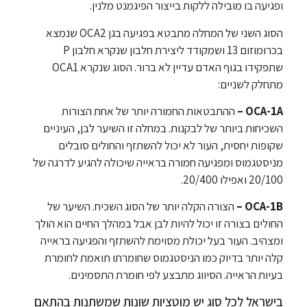
ופגיעה בו מובילה ללקות בייצור הפיגמנט מלנין.
הסוג השני של המחלה מתבטא בפגיעה בגן OCA2 שנמצא
בכרומוזום 13 ושמקודד ליצירת חלבון שנקרא חלבון P
שתפקידו בגוף האדם עדיין לא ברור. הסוג שנקרא OCA1
מתחלק לשניים:
OCA-1A –
ההתבטאות החמורה יותר של אחת הצורות
השכיחות ביותר של לבקנות. במחלה זו השיער לבן, העיניים
שקופות יחסית, העור לא יכול להשתזף והחולים סובלים
מניסטגמוס ומפגיעה חמורה בראייה שיכולה להגיע לדרגה של
20/100 ואפילו 20/400.
OCA-1B –
הצורה הקלה יותר של הסוג השכיח. השיער של
החולים בצורה זו יכול להיות לבן אבל במהלך החיים הוא הולך
ומצהיב. העור בעל יכולת מסוימת להשתזף והפגיעה בראייה
קלה יותר בדיוק כמו הניסטגמוס שחומרתו תואמת לחומרת
בעיות הראייה. הסיווג מתבצע לפי חומרת התסמינים.
בישראל לכל סוג יש מוטציות שונות שמשתנות בהתאם