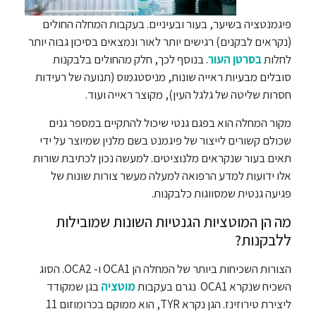
פיגמנטציה בשיער, בעור ובעיניים. בעקבות המחלה החולים
(נקראים לבקנים) רגישים יותר לאור ונמצאים בסיכון גבוה יותר
לחלות
בסרטן העור
. בנוסף לכך, חלק מהחולים בלבקנות
סובלים מבעיות ראייה שונות, מניסטגמוס (תנועה של רעידות
חסרות שליטה של גלגל העין), מקוצר ראייה ועוד.
מקור המחלה הוא בפגם גנטי שיכול להתקיים במספר גנים
שכולם קשורים לייצור של פיגמנט בשם מלנין שמיוצר על ידי
תאים בעור שנקראים מלנוציטים. למעשה נכון לכתיבת שורות
אלו ידועות למדע הרפואה למעלה מעשר צורות שונות של
פגיעה גנטית שמסווגות כלבקנות.
מה הן המוטציות הגנטיות השונות שמובילות
ללבקנות?
הצורות השכיחות ביותר של המחלה הן OCA1 ו- OCA2. הסוג
השכיח שנקרא OCA1 נגרם בעקבות
מוטציה
בגן שמקודד
ליצירת טירוזינז. הגן נקרא TYR, הוא ממוקם בכרומוזום 11