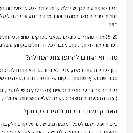
רבים לא מודעים לכך שמחלת קרוהן יכולה לפגוע במערכות גוף
החולים סובלים מאריתמה נודוסום. מדובר בנגע עורי בגודל ש
מאוד.
15-20 אחוז מהחולים סובלים מכאבי מפרקים, מחצית מהחולי
הפרעות אורולוגיות שונות. מעבר לכל זה, חולים בקרוהן סובלי
מה הוא הגורם להתפרצות המחלה?
נכון לכתיבת שורות אלה, עדיין לא ברור מה הוא הגורם להתפ
שכדי שתתפרץ ישנו צורך בקיום של גורמים רבים (מחלה מולטי 
בין היתר מדובר על גורמים נפשיים (מצבי לחץ נפשי למשל), גור
(התזונה המערבית נמצאה כקשורה לעלייה בשכיחות המחלה), גור
האם קיימות בדיקות גנטיות לקרוהן?
כיום ידוע כי ישנם למעלה ממאה גנים שונים שלוקחים חלק בהיו
שמעורבים בהתהוות המחלה. למעשה, ההנחה היא שאין די בדיס