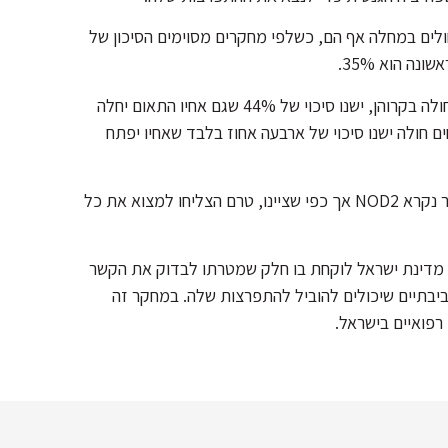
ולים במחלה אף הם, כשלפי מחקרים מסוימים הסיכון של
ה הוא 35%.
כמו כן, במחקרים שבוצעו בתאומים נמצא כי במידה ואח אחד חולה בקרוהן, ישנו סיכוי של 44% שגם אחיו התאום יחלה
חולה ישנו סיכוי של ארבעה אחוז בלבד שאחיו יפתח
אחד הגנים שמוטציה בו יכולה לגרום להופעת המחלה בגיל צעיר נקרא NOD2 אך כפי שציינו, טרם הצליחו למצוא את כל
ה- GEM, מחקר בינלאומי שגם מדינת ישראל לוקחת בו חלק שמטרתו לבדוק את הקשר
סביבתיים שיכולים להוביל להתפרצות שלה. במחקר זה