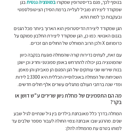
בנוסף לכך, פגם בדיסטרופין שמקורו
במוטציה גנטית
בגן
שמקודד ליצירתו מוביל לעלייה ברמת הסידן הציטופלסמטי
ובעקבות כך למות התא.
הגן שמקודד ליצירת הדיסטרופין הוא הארוך ביותר מכל הגנים
בגנום האנושי. כמו כן, הגן שמקודד ליצירת החלבון ממוקם על
כרומוזום X ולכן הרוב המוחלט של החולים הם זכרים.
עם זאת, לעתים נדירות קורה שהמחלה פוגעת בנקבה כיוון
שהמוטציה בגן יכולה להתרחש באופן ספונטני וחריג וכן ישנן
בנות שירשו שני עותקים של הגן הפגום הן מאביהן והן מאמן.
השכיחות של המחלה באוכלוסייה הכללית היא 1:3300 לידות
ומדי שנה ברחבי העולם מתגלים עשרים אלף חולים חדשים.
מה הם התסמינים של מחלת ניוון שרירים ע"ש דושן או
בקר?
המחלה בדרך כלל מאובחנת בילדים בין גיל שנתיים לגיל שבע
שנים. מהרגע שבו אובחנה צפוי החולה לעבור מספר שלבים עד
למותו בטרם עת מהמחלה להלן: