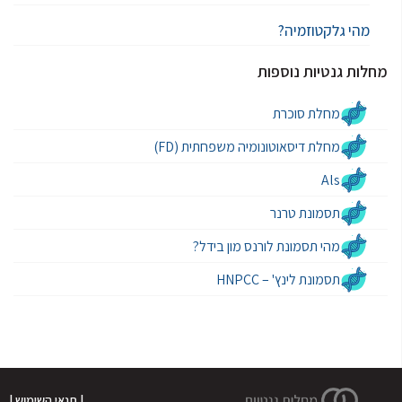
מהי גלקטוזמיה?
מחלות גנטיות נוספות
מחלת סוכרת
מחלת דיסאוטונומיה משפחתית (FD)
Als
תסמונת טרנר
מהי תסמונת לורנס מון בידל?
תסמונת לינץ' – HNPCC
| תנאי השימוש |