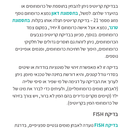
בבדיקת קריוטיפ ניתן להבחין בתוספת של כרומוזומים או
בהיעדר שלהם. למשל,
בתסמונת דאון
נמצא כרומוזום נוסף
מזוג מספר 21 – בדיקת קריוטיפ תגלה אותו בקלות.
בתסמונת
טרנר
, נמצא אצל אישה כרומוזום X יחיד, במקום צמד
כרומוזומים. בנוסף, מכיוון בבדיקת קריוטיפ נצבעים
הכרומוזומים, ניתן לזהות גם חוסרים גדולים של חלקיקי
כרומוזומים, היפוך של חתיכות כרומוזומים, ופגמים אופייניים
נוספים.
בדיקה זו לא מאפשרת זיהוי של מוטציות בודדות או שינוים
בסדרי גודל קטנים, והיא דורשת בחינה של טכנאי מיומן. ניתן
לערוך את הבדיקה על דגימה של מי שפיר או סיסי שלייה
(לאבחון מומים כרומוזומליים), ולעיתים כדי לברר את מינו של
ילד (קיימים מקרים נדירים בהם המין לא ברור, ויש צורך בזיהוי
של כרומוזומי המין בקריוטיפ).
בדיקת FISH
בדיקת FISH
נועדה לאבחן מומים גנטיים ספציפיים, בדרגת