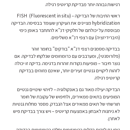
רגישות גבוהה יותר מבדיקת קריוטיפ רגילה.
ראשי התיבות של הבדיקה – (FISH (Fluorescent in situ
hybridization מציינים את העיקרון שעומד בבסיסה. הבדיקה
מבוססת על יכולתם של חלקיקי דנ"א להתחבר באופן כימי
(היברידיזציה) עם רצפי דנ"א משלימים.
בבדיקה מסמנים רצפי דנ"א "בודקים" בחומר זוהר
(פלורוסנטי), ומערבבים עם כרומוזומים שנלקחו לבדיקה. אם
נוצר חיבור – מופיעות נקודות זוהרות בדגימה. בדיקה זו יכולה
לזהות ליקויים גנטיים זעירים יותר, שאינם מזוהים בבדיקת
קריוטיפ רגילה.
הבדיקה יעילה מאוד גם באונקולוגיה – לזיהוי שינויים גנטיים
המופיעים בתאים ממאירים, ולחיפוש של עקובת של חומר
תורשתי של תאים ממאירים אצל הנבדק. מספר מחלות גנטיות
לא ניתנות לאבחון באמצעות קריוטיפ – ויש צורך בבדיקת פיש
לאתרן.
ניתן גם לזהות בקלות כרומוזומים וחלקי כרומוזומים בבדיקה –