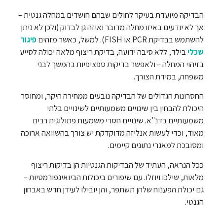
הבדיקה מיועדת בעיקר לחולים שבהם חושדים במחלה גנטית –
אך לא יודעים באיזו מחלה מדובר ואיזה גן לבדוק (ולכן לא ניתן
להשתמש בבדיקת PCR או FISH). למשל, כאשר מזהים
פיגור
שכלי
בילד, ללא סיבה ידועה, בדיקת ריצוף מלאה יכולה לסייע
בזיהוי המחלה – ולאפשר בדיקות ספציפיות בהמשך לבני
משפחה, במידת הצורך.
החסרונות הגדולים של הבדיקה נובעים ממחירה היקר, ומחוסר
היכולת להבחין בין שינויים משמעותיים לשינויים בלתי
משמעותיים בדנ"א. שינויים חסרי משמעות פתולוגית רבים
מאוד, וכדי לעשות אנליזה מדוקדקת יש צורך בהשוואה ארוכה
ומסובכת למאגרי נתונים קיימים.
ככל הנראה, העתיד של הבדיקות הגנטיות הן בדיקות ריצוף
מלאות, שילכו ויוזלו. עם שיפורים ביכולות הביואינפורמטיות –
גם יכולת הפענוח שלהן תשתפר, והן יובילו לעידן חדש באבחון
הגנטי.