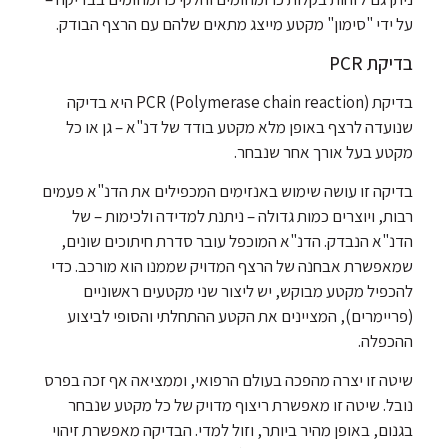
על ידי "סימון" מקטע מייצג מתאים שלהם עם הרצף הבודק.
בדיקת PCR
בדיקת (PCR (Polymerase chain reaction היא בדיקה
שנועדה לרצף באופן מלא מקטע בודד של דנ"א – גן או כל
מקטע בעל אורך אחר שנבחר.
בדיקה זו עושה שימוש באנזימים המכפילים את הדנ"א פעמים
רבות, ויוצרים כמות גדולה – ניתנת למדידה ולכימות – של
הדנ"א הנבדק. הדנ"א המוכפל עובר סדרת חיתוכים שונים,
שמאפשרת אבחנה של הרצף המדויק שממנו הוא מורכב. כדי
להכפיל מקטע מבוקש, יש ליצור שני מקטעים ראשוניים
(פריימרים), המציינים את הקטע ההתחלתי והסופי לביצוע
ההכפלה.
שיטה זו יצרה מהפכה בעולם הרפואי, וממציאה אף זכה בפרס
נובל. שיטה זו מאפשרת ריצוף מדויק של כל מקטע שנבחר
בגנום, באופן מהיר ביותר, וזול למדי. הבדיקה מאפשרת זיהוי