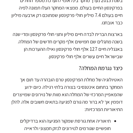
בשנת 2013 נערך מחקר בינלאומי להערכת מספר החולים
בפרקינסון החיים בעולם. ממצאי המחקר העלו תמונה לפיה
חיים בעולם 7.4 מיליון חולי פרקינסון שמתוכם רק ארבעה מיליון
כבר אובחנו.
בארצות הברית לבדה חיים מיליון וחצי חולי פרקינסון ומדי שנה
בשנה מתגלים שם חמישים אלף מקרים חדשים של המחלה.
באנגליה חיים 127 אלף חולי פרקינסון ואילו ההערכות הן
שבישראל חיים עשרים אלף חולי פרקינסון.
כיצד נגרמת המחלה?
האטיולוגיה של מחלת הפרקינסון טרם הובהרה עד תום אך
המחקר בתחום אינטנסיבי בצורה בלתי רגילה. כיום ידוע
שהמאפיין המרכזי של המחלה הוא מוות של נוירונים שמייצרים
דופמין אך לא ברור מה גורם לפגיעה בתאים חשובים אלה. להלן
התיאוריות המרכזיות:
תיאוריה אחת גורסת שמקור הפגיעה הוא ברדיקלים
חופשיים שגורמים לנוירונים לנזק חמצוני ולראייה