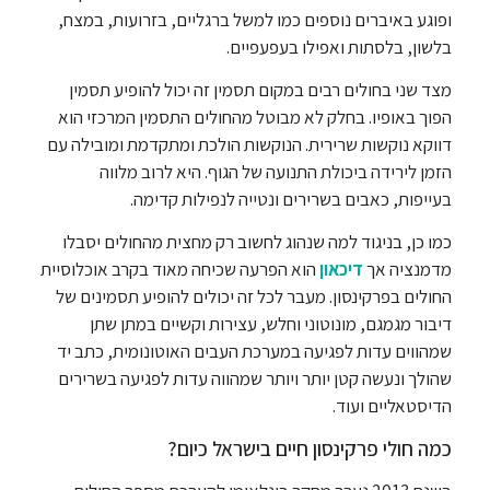
ופוגע באיברים נוספים כמו למשל ברגליים, בזרועות, במצח,
בלשון, בלסתות ואפילו בעפעפיים.
מצד שני בחולים רבים במקום תסמין זה יכול להופיע תסמין
הפוך באופיו. בחלק לא מבוטל מהחולים התסמין המרכזי הוא
דווקא נוקשות שרירית. הנוקשות הולכת ומתקדמת ומובילה עם
הזמן לירידה ביכולת התנועה של הגוף. היא לרוב מלווה
בעייפות, כאבים בשרירים ונטייה לנפילות קדימה.
כמו כן, בניגוד למה שנהוג לחשוב רק מחצית מהחולים יסבלו
מדמנציה אך
דיכאון
הוא הפרעה שכיחה מאוד בקרב אוכלוסיית
החולים בפרקינסון. מעבר לכל זה יכולים להופיע תסמינים של
דיבור מגמגם, מונוטוני וחלש, עצירות וקשיים במתן שתן
שמהווים עדות לפגיעה במערכת העבים האוטונומית, כתב יד
שהולך ונעשה קטן יותר ויותר שמהווה עדות לפגיעה בשרירים
הדיסטאליים ועוד.
כמה חולי פרקינסון חיים בישראל כיום?