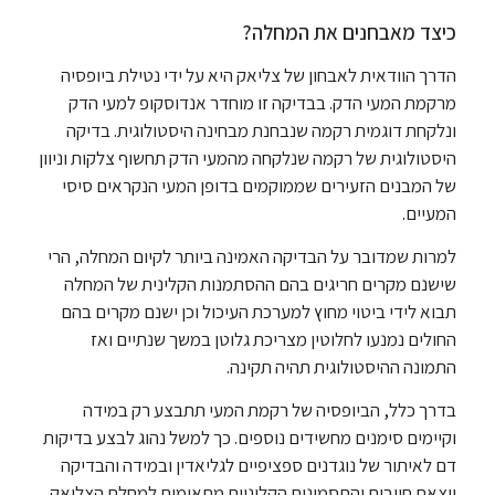
כיצד מאבחנים את המחלה?
הדרך הוודאית לאבחון של צליאק היא על ידי נטילת ביופסיה
מרקמת המעי הדק. בבדיקה זו מוחדר אנדוסקופ למעי הדק
ונלקחת דוגמית רקמה שנבחנת מבחינה היסטולוגית. בדיקה
היסטולוגית של רקמה שנלקחה מהמעי הדק תחשוף צלקות וניוון
של המבנים הזעירים שממוקמים בדופן המעי הנקראים סיסי
המעיים.
למרות שמדובר על הבדיקה האמינה ביותר לקיום המחלה, הרי
שישנם מקרים חריגים בהם ההסתמנות הקלינית של המחלה
תבוא לידי ביטוי מחוץ למערכת העיכול וכן ישנם מקרים בהם
החולים נמנעו לחלוטין מצריכת גלוטן במשך שנתיים ואז
התמונה ההיסטולוגית תהיה תקינה.
בדרך כלל, הביופסיה של רקמת המעי תתבצע רק במידה
וקיימים סימנים מחשידים נוספים. כך למשל נהוג לבצע בדיקות
דם לאיתור של נוגדנים ספציפיים לגליאדין ובמידה והבדיקה
יוצאת חיובית והתסמינים הקליניים מתאימים למחלת הצליאק,