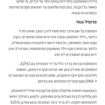
נדירה המשפיעה בתדירות גבוהה יותר על זכרים, פי שלוש
מאשר על נקבות. בסביבות שלושים עד חמישים מקרים פורסמו
בספרות הרפואית.
פרופיל גנטי
תסמונת על שם ווייבר מתרחשת לרוב במצב שאינו סדיר.
כלומר, הילד המושפע ממנה אינו יורש אותה מההורים. בקרב
מעט מאוד משפחות, מדווחת ירושה דומיננטית אוטוזומאלית,
כלומר גם ההורה וגם הילד מושפעים מהתסמונת. הגורם לה אינו
ידוע והגנים המעורבים לא זוהו.
התסמונת נגרמת בדרך כלל על ידי מוטציות בגן EZH2,
המספק הוראות לביצוע סוג אנזים הנקרא היסטון, המשנה
חלבונים הנקראים היסטונים, שהם חלבונים מבניים המתאגדים
ל-DNA ומעניקים לכרומוזומים את צורתם.
באמצעות הוספת מולקולה הנקראת קבוצת מתיל להיסטונים,
הם עלולים לכבות פעילות גנים מסוימים, ולפגוע בתהליך החיוני
להתפתחות תקינה. לא ברור כיצד מוטציות בתוצאות גן EZH2