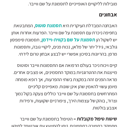
מובילות לליקויים האופייניים לתסמונת על שם ווייבר.
אבחונים
האבחנה המבדלת העיקרית היא
תסמונת סוטוס
, המתבטאת
בחפיפה ניכרת עם תסמונת על שם ווייבר. הפרעות אחרות אותן
יש לשקול הן
תסמונת על שם בקווית-ויידמן
, תסמונת סימפסון
גולבאי, גידל יתר של מלאן, נכות פנים, ליקויי גובה, ותסמונות
מרפן. בהריונות בסיכון אפשרי יש לבצע אבחון טרום לידתי.
קיים ויכוח ניכר בעולם הרפואה אם התסמונות ווייבר וסוטוס
מייצגות את ההטרוגניות במוקד התסמינים, או מצבים אחרים.
מראה הפנים זהה במקצת בשתי ההפרעות, אך רופא מומחה
מיומן עשוי להאמין שהן אינן שונות. מאפיינים קליניים
המתרחשים בתסמונת על שם ווייבר כוללים צעקה בקול נמוך
וצרוד, בוהק של עצמות הירך, ציפורניים שקועות, ורפידות
אצבע בולטות.
שיטות טיפול מקובלות –
הטיפול בתסמונת על שם ווייבר
מתמקד בתמיכה בתסמינים. ניתן להתייעץ עם אורטופד לתיקון