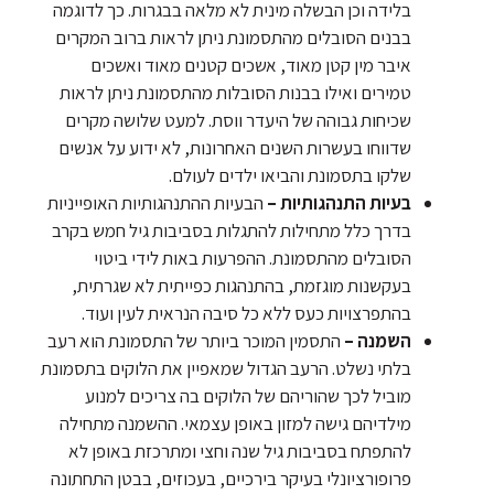
בלידה וכן הבשלה מינית לא מלאה בבגרות. כך לדוגמה
בבנים הסובלים מהתסמונת ניתן לראות ברוב המקרים
איבר מין קטן מאוד, אשכים קטנים מאוד ואשכים
טמירים ואילו בבנות הסובלות מהתסמונת ניתן לראות
שכיחות גבוהה של היעדר ווסת. למעט שלושה מקרים
שדווחו בעשרות השנים האחרונות, לא ידוע על אנשים
שלקו בתסמונת והביאו ילדים לעולם.
בעיות התנהגותיות –
הבעיות ההתנהגותיות האופייניות
בדרך כלל מתחילות להתגלות בסביבות גיל חמש בקרב
הסובלים מהתסמונת. ההפרעות באות לידי ביטוי
בעקשנות מוגזמת, בהתנהגות כפייתית לא שגרתית,
בהתפרצויות כעס ללא כל סיבה הנראית לעין ועוד.
השמנה –
התסמין המוכר ביותר של התסמונת הוא רעב
בלתי נשלט. הרעב הגדול שמאפיין את הלוקים בתסמונת
מוביל לכך שהוריהם של הלוקים בה צריכים למנוע
מילדיהם גישה למזון באופן עצמאי. ההשמנה מתחילה
להתפתח בסביבות גיל שנה וחצי ומתרכזת באופן לא
פרופורציונלי בעיקר בירכיים, בעכוזים, בבטן התחתונה