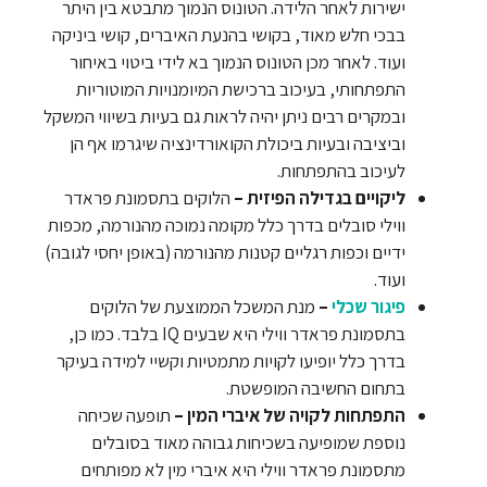
ישירות לאחר הלידה. הטונוס הנמוך מתבטא בין היתר
בבכי חלש מאוד, בקושי בהנעת האיברים, קושי ביניקה
ועוד. לאחר מכן הטונוס הנמוך בא לידי ביטוי באיחור
התפתחותי, בעיכוב ברכישת המיומנויות המוטוריות
ובמקרים רבים ניתן יהיה לראות גם בעיות בשיווי המשקל
וביציבה ובעיות ביכולת הקואורדינציה שיגרמו אף הן
לעיכוב בהתפתחות.
ליקויים בגדילה הפיזית –
הלוקים בתסמונת פראדר
ווילי סובלים בדרך כלל מקומה נמוכה מהנורמה, מכפות
ידיים וכפות רגליים קטנות מהנורמה (באופן יחסי לגובה)
ועוד.
פיגור שכלי
–
מנת המשכל הממוצעת של הלוקים
בתסמונת פראדר ווילי היא שבעים IQ בלבד. כמו כן,
בדרך כלל יופיעו לקויות מתמטיות וקשיי למידה בעיקר
בתחום החשיבה המופשטת.
התפתחות לקויה של איברי המין –
תופעה שכיחה
נוספת שמופיעה בשכיחות גבוהה מאוד בסובלים
מתסמונת פראדר ווילי היא איברי מין לא מפותחים