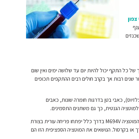
 צפון
נף
כנזים
ל כל התקף יכול להיות יום עד שלושה ימים ואין שום
ר שנים רבות אך בקרב חולים רבים ההתקפים תכופים
חשת עלייה של חום הגוף (38-40 מעלות צלזיוס), כאבי בטן בדרגות חומרה שונות, כאבים
 למוטציה הגנטית, כך גם משתנים התסמינים.
כך למשל החולים בקדחת ים תיכונית משפחתית שנושאים את המוטציה M694V בדרך כלל יפתחו פריחה עורית בצורת
רך או בקרסול. הנושאים את המוטציה הספציפית הזו הם