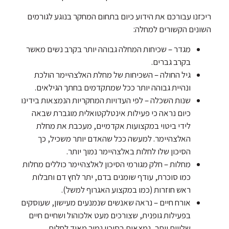
ריכזנו עבורכם את הידוע כיום בתחום המחקר בנוגע לגורמים
השונים הקשורים למחלה:
מגדר – שכיחות המחלה גבוהה יותר בקרב נשים מאשר
בקרב גברים.
גיל החולה – השכיחות של מחלת האלצהיימר הולכת
ונהיית גבוהה יותר ככל שמתקדמים בחתך הגילאים.
שנות השכלה – לפי העדויות המחקריות הנמצאות בידינו
כיום נראה כי פעילות אינטלקטואלית מוגברת שבאה
לידי ביטוי במקצועות אקדמיים, מעכבת את מחלת
האלצהיימר. למעשה ככל שהאדם יותר משכיל, כך
הסיכון שלו לחלות באלצהיימר נמוך יותר.
מחלות – חלק מגורמי הסיכון לאלצהיימר כוללים מחלות
כמו סוכרת, עודף שומנים בדם, יתר לחץ דם וחבלות
ראש חוזרות (כמו במקצוע האגרוף למשל).
אורח חיים – נראה שאנשים שנמנעים מעישון, שעוסקים
בפעילות גופנית, שצורכים מעט אלכוהול ושחיים חיים
שלווים יותר, נמצאים בסיכון נמוך מאוד לחלות