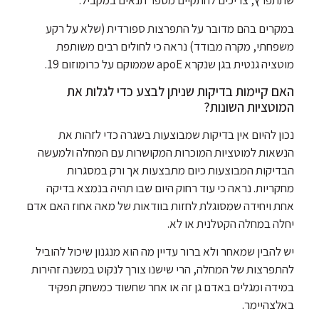
שתתפרץ, צריכים להתקיים מספר תנאים במקביל.
במקרים בהם מדובר על התפרצות ספורדית (שלא על רקע
משפחתי, מקרה מבודד) נראה כי לחולים רבים משותפת
מוטציה גנטית בגן שנקרא apoE שממוקם על כרומוזום 19.
האם קיימות בדיקות שניתן לבצע כדי לגלות את
המוטציות השונות?
נכון להיום אין בדיקות שמבוצעות בשגרה כדי לזהות את
הנשאות למוטציות המוכרות המקושרות עם המחלה ולמעשה
הבדיקות המבוצעות כיום מתבצעות אך ורק במסגרות
מחקריות. נראה כי עוד רחוק היום שבו תהיה בנמצא בדיקה
אחת ויחידה שמסוגלת לחזות בוודאות של מאה אחוז האם אדם
יחלה במחלה הקטלנית או לא.
יש להבין שמאחר ולא ברור עדיין מה הוא מנגנון שיכול להוביל
להתפרצות של המחלה, הרי שישנו צורך לנקוט במשנה זהירות
במידה ומגלים באדם גן זה או אחר שחשוד כמשחק תפקיד
באלצהיימר.