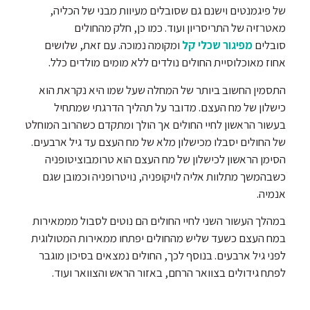
של פיגמנטים וישנם גם שסובלים מעיוות מבני של הכליה,
מאטרזיה של התריסריון ועוד. כמו כן, חלק מהחולים
סובלים
מפיגור שכלי קל
ומקומה נמוכה. עם זאת, שלושים
אחוז מאוכלוסיית החולים נולדים ללא מומים מולדים כלל.
התסמין החשוב ביותר של המחלה שעל שמו היא נקראת הוא
כישלון של מח העצם. מדובר על תהליך הדרגתי שמתחיל
בעשור הראשון לחיי החולים אך הולך ומתקדם כשהרוב המוחלט
של החולים יסבלו מכישלון מלא של מח העצם עד גיל ארבעים.
הסימן הראשון לכישלון של מח העצם הוא טרומבוציטופניה
כשבהמשך מתלוות אליה לויקופניה, נויטרופניה וכמובן שגם
אנמיה.
במהלך העשור השני לחיי החולים הם נוטים לסבול מממאירות
במח העצם כשעד שליש מהחולים יפתחו ממאירות המטולוגית
לפני גיל ארבעים. בנוסף לכך, החולים נמצאים בסיכון מוגבר
לפתח גידולים בצוואר הרחם, באזור הראש והצוואר ועוד.