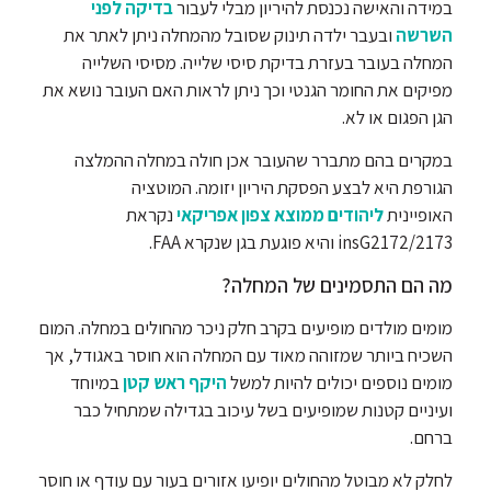
במידה והאישה נכנסת להיריון מבלי לעבור
בדיקה לפני
השרשה
ובעבר ילדה תינוק שסובל מהמחלה ניתן לאתר את
המחלה בעובר בעזרת בדיקת סיסי שלייה. מסיסי השלייה
מפיקים את החומר הגנטי וכך ניתן לראות האם העובר נושא את
הגן הפגום או לא.
במקרים בהם מתברר שהעובר אכן חולה במחלה ההמלצה
הגורפת היא לבצע הפסקת היריון יזומה. המוטציה
האופיינית
ליהודים ממוצא צפון אפריקאי
נקראת
insG2172/2173 והיא פוגעת בגן שנקרא FAA.
מה הם התסמינים של המחלה?
מומים מולדים מופיעים בקרב חלק ניכר מהחולים במחלה. המום
השכיח ביותר שמזוהה מאוד עם המחלה הוא חוסר באגודל, אך
מומים נוספים יכולים להיות למשל
היקף ראש קטן
במיוחד
ועיניים קטנות שמופיעים בשל עיכוב בגדילה שמתחיל כבר
ברחם.
לחלק לא מבוטל מהחולים יופיעו אזורים בעור עם עודף או חוסר