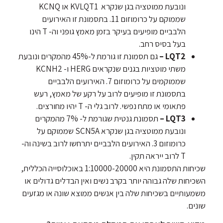
ונובעת ממוטציה בגן שנקרא KVLQT1 או KCNQ
שממוקם על כרומוזום 11. בתסמונת זו האירועים
הלבביים מופיעים בעיקר בזמן מאמץ גופני וה- T הינו
בעל בסיס רחב.
LQT2 –
גם תסמונת זו גורמת ל-45% מהמקרים ונובעת
משתי מוטציות בגנים שנקראים HERG ו- KCNH2
שממוקמים על כרומוזום 7. האירועים הלבביים
בתסמונת זו מופיעים לרוב על רקע של מאמץ, רעש
פתאומי או מתח נפשי. לרוב גלי ה- T יהיו מחורצים.
LQT3 –
תסמונת גנטית שגורמת ל- 7% מהמקרים
ונובעת ממוטציה בגן שנקרא SCN5A שממוקם על
כרומוזום 3. האירועים הלבביים יתרחשו לרוב בשינה וה-
T לרוב ייראה תקין.
שכיחות התסמונת היא 1:10000-20000 באוכלוסייה הכללית,
השכיחות שלה גבוהה יותר בקרב נשים ואין הבדלים גדולים או
משמעותיים בשכיחות שלה בין אנשים ממוצא שונה או מגזעים
שונים.