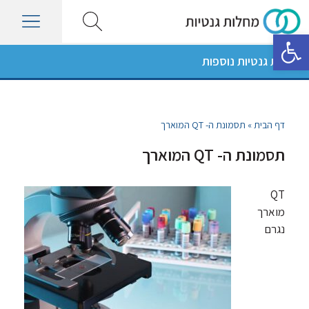
פתח סרגל נגישות
מחלות גנטיות נוספות
דף הבית
»
תסמונת ה- QT המוארך
תסמונת ה- QT המוארך
QT
מוארך
נגרם