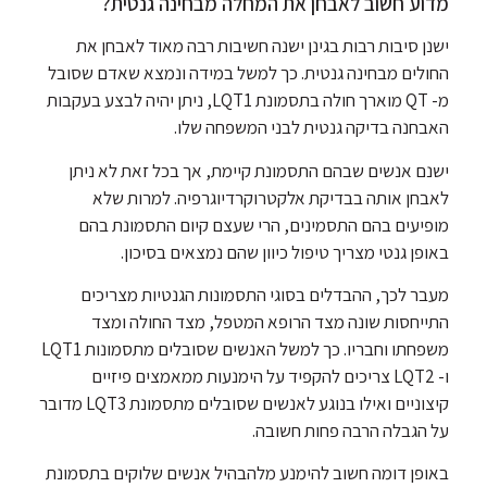
מדוע חשוב לאבחן את המחלה מבחינה גנטית?
ישנן סיבות רבות בגינן ישנה חשיבות רבה מאוד לאבחן את
החולים מבחינה גנטית. כך למשל במידה ונמצא שאדם שסובל
מ- QT מוארך חולה בתסמונת LQT1, ניתן יהיה לבצע בעקבות
האבחנה בדיקה גנטית לבני המשפחה שלו.
ישנם אנשים שבהם התסמונת קיימת, אך בכל זאת לא ניתן
לאבחן אותה בבדיקת אלקטרוקרדיוגרפיה. למרות שלא
מופיעים בהם התסמינים, הרי שעצם קיום התסמונת בהם
באופן גנטי מצריך טיפול כיוון שהם נמצאים בסיכון.
מעבר לכך, ההבדלים בסוגי התסמונות הגנטיות מצריכים
התייחסות שונה מצד הרופא המטפל, מצד החולה ומצד
משפחתו וחבריו. כך למשל האנשים שסובלים מתסמונות LQT1
ו- LQT2 צריכים להקפיד על הימנעות ממאמצים פיזיים
קיצוניים ואילו בנוגע לאנשים שסובלים מתסמונת LQT3 מדובר
על הגבלה הרבה פחות חשובה.
באופן דומה חשוב להימנע מלהבהיל אנשים שלוקים בתסמונת