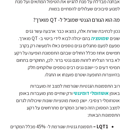
אבחנה מבדלת על מנת להגיש את הטיפול המתאים ועל מנת
למנוע סיבוכים שעלולים להסתיים במוות.
מה הוא הגורם הגנטי שמוביל ל- QT מוארך?
נכון לכתיבת שורות אלה, נמצאו כבר ארבעה עשר גנים
שונים
שמוטציה
בהם יכולה לבוא לידי ביטוי ב- QT מוארך.
מפעם לפעם מתגלים גנים נוספים כאלו ולמעשה רק בקרב
חמישים אחוז מכלל החולים שבהם התסמונת הופיעה על רקע
לא ברור הצליחו לזהות פגם גנטי ברור. לכן, החוקרים בתחום
תמימי דעים כי ישנם גנים רבים נוספים שלוקחים חלק
בהיווצרות התופעה שטרם פוענחו או התגלו.
רוב התסמונות הגנטיות שגורמות למצב זה מועברות
באופן
אוטוזומלי דומיננטי
ורק שתיים מהן מועברות באופן
אוטוזומלי רצסיבי. ישנן מאות מוטציות שונות שיכולות לגרום
למצב המסוכן הזה כשרוב המקרים מתרחשים על רקע
התסמונות הבאות:
LQT1 –
תסמונת גנטית שגורמת ל- 45% מכלל המקרים